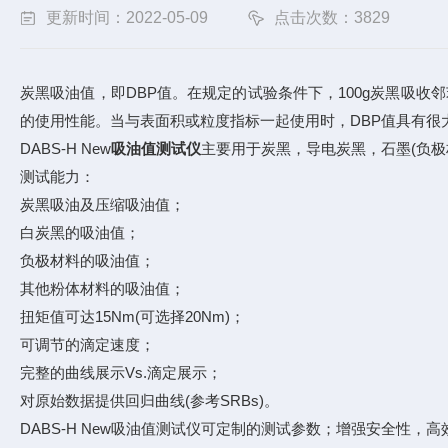
更新时间：2022-05-09
点击次数：3829
炭黑吸油值，即DBP值。在规定的试验条件下，100g炭黑吸收邻苯二甲
的使用性能。当与表面积或粒度指标一起使用时，DBP值具有很
DABS-H New
吸油值测试仪
主要用于炭黑，导电炭黑，石墨(负极
测试能力：
炭黑吸油及压缩吸油值；
白炭黑的吸油值；
负极材料的吸油值；
其他粉体材料的吸油值；
扭矩值可达15Nm(可选择20Nm)；
可调节的滴定速度；
完整的曲线展示Vs.滴定展示；
对原始数据提供回归曲线(参考SRBs)。
DABS-H New吸油值测试仪可定制的测试参数；增强安全性