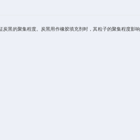
3)数。用来表征炭黑的聚集程度。炭黑用作橡胶填充剂时，其粒子的聚集程度