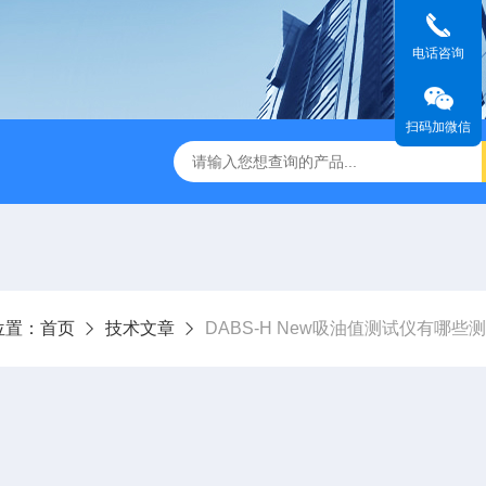
电话咨询
扫码加微信
试仪/炭黑吸油计
A9,B9,C9,D9,E9,F9,H9SRB9 标准炭黑
T
位置：
首页
技术文章
DABS-H New吸油值测试仪有哪些