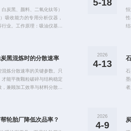
5-18
、白炭黑、颜料、二氧化钛等）
恒
P）吸收能力的专用分析仪器，
性
行业。工作原理：吸油仪基于‌
结
合室中；通过高精度滴定管以恒
规
随着油量增加，体系黏度上升，
滴
拐点时，判定为终点，此时所消
原
2026
响炭黑混炼时的分散速率
炭黑、吸油及压缩吸油白炭黑吸油
剂
4-13
试
控混炼分散速率的关键参数。只
石
，才能平衡颗粒破碎与结构稳定
墨
散，兼顾加工效率与材料分散质
者
在橡胶工业中，炭黑作为关键的
不
过程中的分散行为。炭黑颗粒硬
据
这一测量结果为优化混炼工艺提
可
2026
何帮轮胎厂降低次品率？
存在明确的关联机制，理解这一
本
4-9
吸