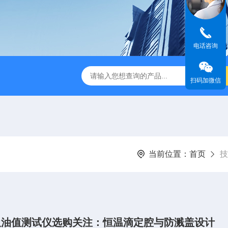
电话咨询
试仪/炭黑吸油计
A9,B9,C9,D9,E9,F9,H9SRB9 标准炭黑
P
扫码加微信
当前位置：
首页
技
吸油值测试仪选购关注：恒温滴定腔与防溅盖设计