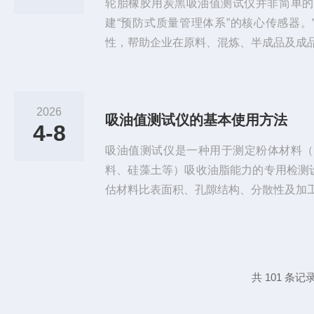
轮胎橡胶用炭黑吸油值测试仪并非简单的
建“预防式质量管理体系”的核心传感器
性，帮助企业在原料、混炼、半成品及成
质量隐患。一、吸油值如何影响轮胎质量
支结构与空隙率。吸油值过高，胶料混炼
焦烧；吸油值过低，炭黑结构不足，补强
2026
吸油值测试仪的基本使用方法
损或崩花掉块。只有吸油值稳定的炭黑，
4-8
化特性和物理机械性能处于最佳窗口。...
吸油值测试仪‌是一种用于测定粉体材料
料、硅藻土等）吸收油脂能力的专用检测设
估材料比表面积、孔隙结构、分散性及加
1.测试前准备‌‌样品处理‌：将待测粉体（
±3℃‌下烘干1小时，取出后置于干燥器
性能。‌试剂准备‌：使用分析纯邻苯二甲
封避光保存，避免吸湿或氧化。‌仪器校准‌：
共 101 条记录