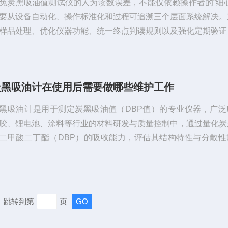
免炭黑吸油值测试仪的人为读数误差，不能仅依赖操作者的“细心
要从设备自动化、操作标准化和过程可追溯三个层面系统解决。
样品处理、优化仪器功能、统一终点判读规则以及强化定期验证
能够显著提升测试数据的准确性和重现性，为炭黑质量控制提供
。一、规范样品处理与加样操作人为误差首先来源于样品准备阶
易吸潮，若样品未充分干燥或称量不精确，会导致吸油值结果偏
炭黑吸油计在使用后需要做哪些维护工作
。建议：严格按照标准（如ASTMD2414、GB/T3780.2）规
炭黑，并控制环...
黑吸油计‌是用于测定炭黑吸油值（DBP值）的专业仪器，广泛
胶、锂电池、涂料等行业的材料研发与质量控制中，通过量化炭
二甲酸二丁酯（DBP）的吸收能力，评估其结构特性与分散性
吸油计的核心作用是测量‌炭黑的DBP吸油值‌，即每100克炭黑
DBP体积（单位：mL/100g），该数值直接反映炭黑的聚集程
。‌DBP值越高‌，表明炭黑结构越疏松、比表面积越大，填充
升补强效果；在‌锂电池领域‌，导电炭黑的吸油值影响电极浆料
跳转到第
页
电解...