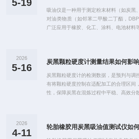
5-19
吸油仪‌是一种用于测定粉末材料（如炭黑
对油类物质（如邻苯二甲酸二丁酯，DB
广泛应用于橡胶、化工、涂料、电池材料等
扭矩测量法‌工作：将定量粉末样品置于混
定速率滴加DBP油；由旋转叶片搅拌，
扭矩随之增大；当扭矩达到最大值并出现
2026
炭黑颗粒硬度计测量结果如何影
耗的油量即为‌吸油值‌。测试能力范围：
5-16
值测试石墨吸油值测试其...
炭黑颗粒硬度计的检测数据，是预判与调
有将颗粒硬度控制在适配加工的合理区间
性，保障炭黑在混炼过程中平稳、高效分
量，为后续制品性能稳定提供基础支撑。
补强填料，其颗粒硬度特性直接影响混炼
度计用于量化颗粒抵抗外力破碎的能力，
2026
轮胎橡胶用炭黑吸油值测试仪如
供了重要依据。颗粒硬度与分散速率之间
4-11
关系对提升混炼效率具有实际意义。...