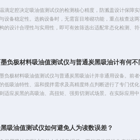
温滴定腔决定吸油值测试仪的检测核心精度，防溅盖设计保障实
与设备稳定性。选购设备时，无需盲目堆砌功能，重点核查这两
构的设计合理性与实用性，即可有效筛选出适配常态化检测、符
范、运维便捷的优质设备，满足各类粉体材料的吸油值检测需求
定腔是保障吸油值检测数据精准、统一的核心结构。吸油值检测
理是通过滴定溶剂与粉体混合，依托物料黏度变化判定测试终点
石墨负极材料吸油值测试仪与普通炭黑吸油计有何不
黏度、粉体吸附特性均会随温度波动产生变化。环境温度偏高会
溶剂黏度，使粉体吸油检测数值出...
墨负极材料吸油值测试仪与普通炭黑吸油计并非通用设备。前者
的低吸油特性、温和搅拌需求及高精度终点判断进行了专门优化
则适应炭黑的高吸油、高扭矩、强剪切测试场景。在实际应用中
当会导致测试结果偏差甚至设备损坏。因此，负极材料生产企业
自身材料特性，选用专用的吸油值测试仪，以确保检测数据的准
靠性。工作原理的共同基础两者均基于“邻苯二甲酸二丁酯吸收法
炭黑吸油值测试仪如何避免人为读数误差？
原理。测试过程中，仪器通过恒定的搅拌和滴加液体方式，使试
收DBP，当试样达到特定稠度...