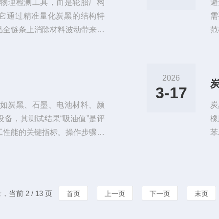
物理检测工具，而是轮胎厂构
避
。它通过精准量化炭黑的结构特
需
品全链条上消除材料波动带来的
范
炭黑吸油值反映了其聚集体的分
室
时吃粉慢、生热大，易造成局部
障
效果差，轮胎胎面易出现早期磨
黑
2026
才能保证混炼胶的门尼粘度、硫
动
3-17
燥
（如炭黑、石墨、电池材料、颜
炭
备，其测试结果“吸油值”是评
橡
工性能的关键指标。操作步骤：
苯
如炭黑、石墨、碳酸钙等）在125
黑
中冷却至室温，防止水分影响吸油
的
酸二丁酯（DBP）或标准油，密
性
每日使用前校准滴定泵...
提
，当前 2 / 13 页
首页
上一页
下一页
末页
与